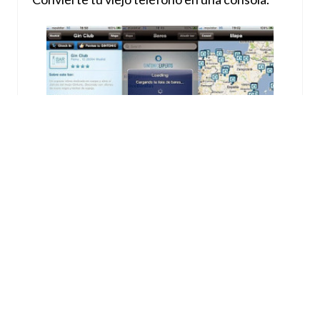
APLICACIONES
Gintonics experts, localiza los mejores
gintonics de España