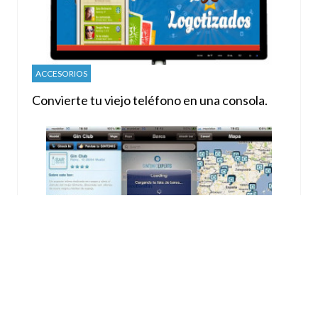
ACCESORIOS
Convierte tu viejo teléfono en una consola.
APLICACIONES
Gintonics experts, localiza los mejores
gintonics de España