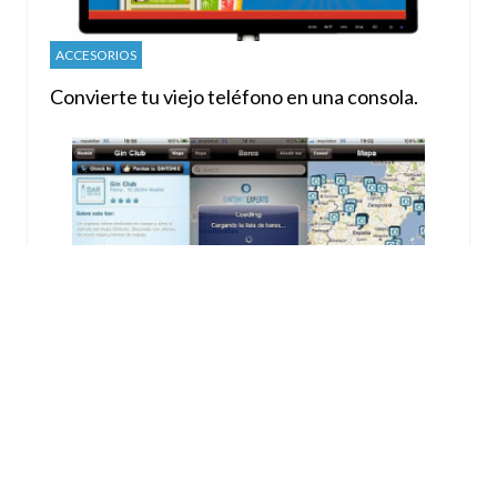
ACCESORIOS
Convierte tu viejo teléfono en una consola.
APLICACIONES
Gintonics experts, localiza los mejores
gintonics de España