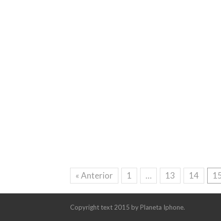
« Anterior
1
…
13
14
1
Copyright text 2015 by Planeta Iphone.