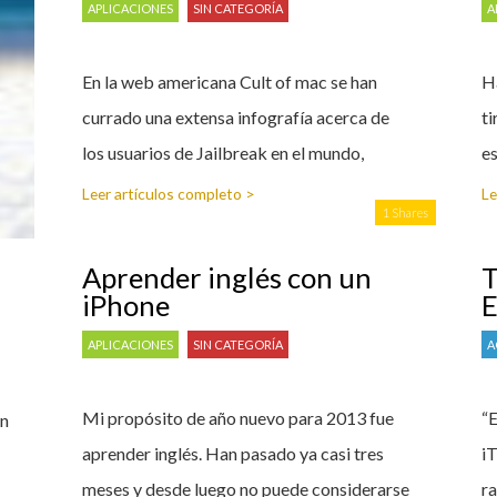
APLICACIONES
SIN CATEGORÍA
A
En la web americana Cult of mac se han
Ha
currado una extensa infografía acerca de
ti
los usuarios de Jailbreak en el mundo,
es
Leer artículos completo >
Le
1 Shares
Aprender inglés con un
T
iPhone
E
APLICACIONES
SIN CATEGORÍA
A
Mi propósito de año nuevo para 2013 fue
“
en
aprender inglés. Han pasado ya casi tres
iT
meses y desde luego no puede considerarse
ra